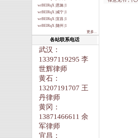
律意见书；代
wrBEIRqX |恩施 |1
wrBEIRqX |咸宁 |1
wrBEIRqX |宜昌 |1
wrBEIRqX |随州 |1
更多...
各站联系电话
武汉：
13397119295 李
世辉律师
黄石：
13207191707 王
丹律师
黄冈：
13871466611 余
军律师
宜昌：