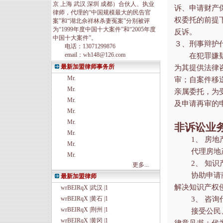
京 上海 武汉 深圳 成都）合伙人、执业
诉、申请财产
律师，代理的“中国规模最大的民告官
权委托的前提
案”和“湖北佘祥林杀妻冤案”分别被评
为“1999年度中国十大案件”和“2005年度
反诉。
中国十大案件”。
３、刑事辩护
电话：13071299876
email：wh148@126.com
在犯罪嫌疑人
最新加盟律师事务所
为其提供法律
Mr.
审；自案件移
Mr.
亲属委托，为
Mr.
及申请再审
Mr.
Mr.
非诉讼业
Mr.
1、 房地
Mr.
代理房地产项
Mr.
2、 知识
更多...
协助申请商标
最新加盟律师
解决知识产权
wrBEIRqX |武汉 |1
wrBEIRqX |黄石 |1
3、 咨询
wrBEIRqX |荆州 |1
接受公民、法
wrBEIRqX |黄冈 |1