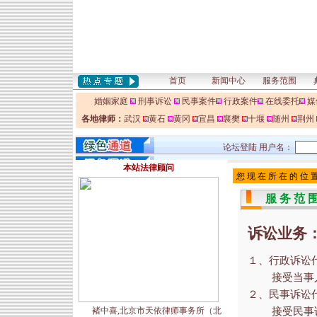
首页
新闻中心
服务范围
婚姻家庭
刑事诉讼
民事案件
行政案件
在线委托
媒
各地律师：
武汉
黄石
黄冈
宜昌
襄樊
十堰
随州
荆州
论坛登陆 用户名：
本站法律顾问
您 现 在 所 在 的 位 置
服 务 范 
诉讼业务
１、行政诉讼
接受当事人委
２、民事诉讼
褚中喜,北京市天依律师事务所（北
接受民事诉讼