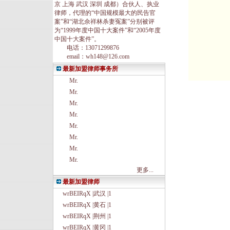
京 上海 武汉 深圳 成都）合伙人、执业
律师，代理的“中国规模最大的民告官
案”和“湖北佘祥林杀妻冤案”分别被评
为“1999年度中国十大案件”和“2005年度
中国十大案件”。
电话：13071299876
email：wh148@126.com
最新加盟律师事务所
Mr.
Mr.
Mr.
Mr.
Mr.
Mr.
Mr.
Mr.
更多...
最新加盟律师
wrBEIRqX |武汉 |1
wrBEIRqX |黄石 |1
wrBEIRqX |荆州 |1
wrBEIRqX |黄冈 |1