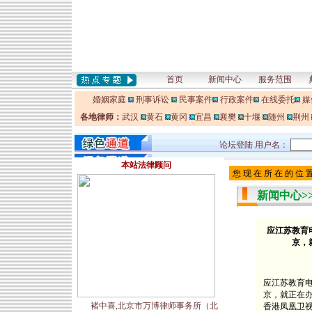
首页
新闻中心
服务范围
婚姻家庭
刑事诉讼
民事案件
行政案件
在线委托
媒
各地律师：
武汉
黄石
黄冈
宜昌
襄樊
十堰
随州
荆州
论坛登陆 用户名：
本站法律顾问
您 现 在 所 在 的 位 
新闻中心>
应江苏教育电
京，
应江苏教育电
京，就正在
褚中喜,北京市万博律师事务所（北
香港凤凰卫